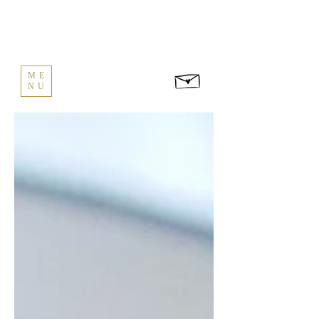
ME
NU