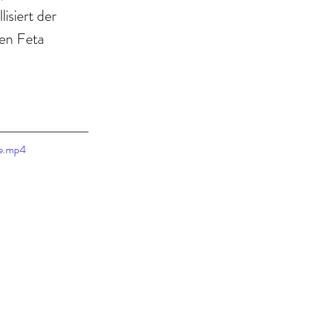
isiert der 
en Feta 
le.mp4