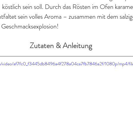
 köstlich sein soll. Durch das Rösten im Ofen karamell
ntfaltet sein volles Aroma – zusammen mit dem salzig
e Geschmacksexplosion!
Zutaten & Anleitung
.com/video/af7fc0_f3445db8496a4f278a04ca7fb7846a2f/1080p/mp4/fi