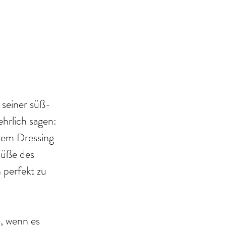
 seiner süß-
hrlich sagen: 
esem Dressing 
Süße des 
 perfekt zu 
e, wenn es 