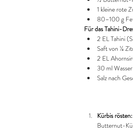
1 kleine rote Z
80–100 g Fe
Für das Tahini-Dre
2 EL Tahini (
Saft von ¼ Zi
2 EL Ahornsi
30 ml Wasser
Salz nach Ge
Kürbis rösten:
Butternut-Kürb