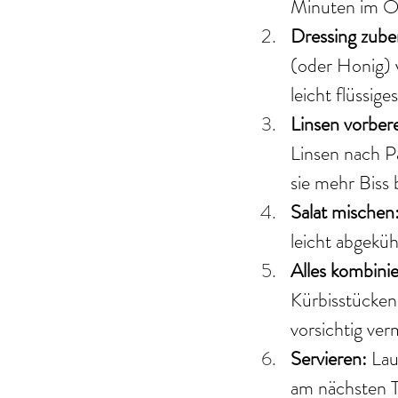
Minuten im Ofe
Dressing zuber
(oder Honig) 
leicht flüssig
Linsen vorbere
Linsen nach P
sie mehr Biss 
Salat mischen:
leicht abgeküh
Alles kombinie
Kürbisstücken 
vorsichtig ver
Servieren: 
Lau
am nächsten T