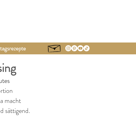
tagsrezepte
sing
utes 
rtion 
ta macht 
d sättigend.