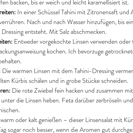
n backen, bis er weich und leicht karamellisiert ist.
eiten: 
In einer Schüssel Tahini mit Zitronensaft und 
verrühren. Nach und nach Wasser hinzufügen, bis ein
es Dressing entsteht. Mit Salz abschmecken.
iten: 
Entweder vorgekochte Linsen verwenden oder 
ackungsanweisung kochen. Ich bevorzuge getrocknete
behalten.
 
Die warmen Linsen mit dem Tahini-Dressing verme
lten Kürbis schälen und in grobe Stücke schneiden.
ren: 
Die rote Zwiebel fein hacken und zusammen mit
unter die Linsen heben. Feta darüber zerbröseln und 
mischen.
warm oder kalt genießen – dieser Linsensalat mit Kü
ag sogar noch besser, wenn die Aromen gut durchge