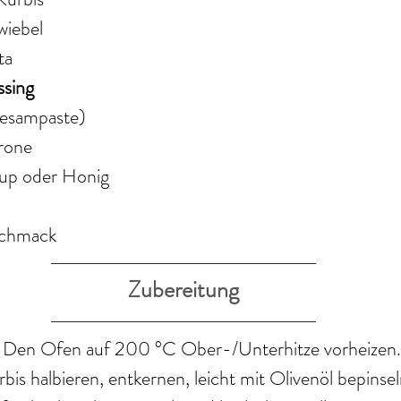
wiebel
ta
ssing
Sesampaste)
trone
rup oder Honig
schmack
Zubereitung
 
Den Ofen auf 200 °C Ober-/Unterhitze vorheizen.
is halbieren, entkernen, leicht mit Olivenöl bepinse