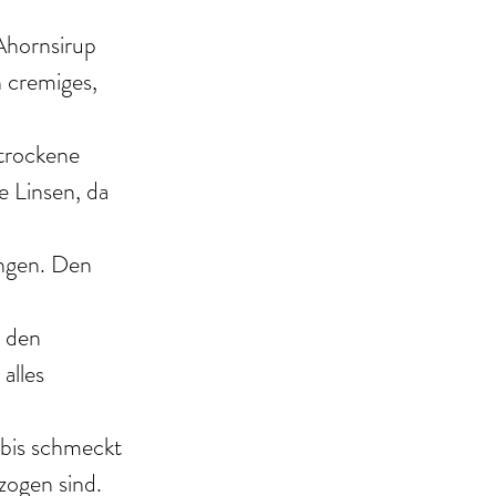
Ahornsirup 
 cremiges, 
trockene 
 Linsen, da 
ngen. Den 
 den 
alles 
rbis schmeckt 
zogen sind.