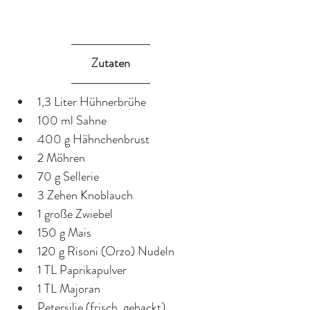
Zutaten
1,3 Liter Hühnerbrühe
100 ml Sahne
400 g Hähnchenbrust
2 Möhren
70 g Sellerie
3 Zehen Knoblauch
1 große Zwiebel
150 g Mais
120 g Risoni (Orzo) Nudeln
1 TL Paprikapulver
1 TL Majoran
Petersilie (frisch, gehackt)