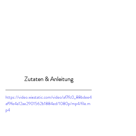
Zutaten & Anleitung
https://video.wixstatic.com/video/af7fc0_88bdee4
af9fe4a12ae2901562b1884ed/1080p/mp4/file.m
p4