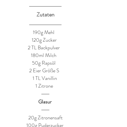
Zutaten
​190g Mehl   
120g Zucker  
2 TL Backpulver   
180ml Milch   
50g Rapsöl   
2 Eier Größe S  
1 TL Vanillin 
1 Zitrone  
Glasur 
20g Zitronensaft
100g Puderzucker 