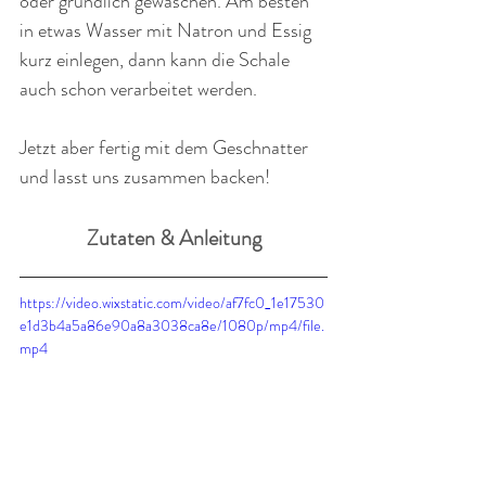
oder gründlich gewaschen. Am besten 
in etwas Wasser mit Natron und Essig 
kurz einlegen, dann kann die Schale 
auch schon verarbeitet werden. 
Jetzt aber fertig mit dem Geschnatter 
und lasst uns zusammen backen!
Zutaten & Anleitung
https://video.wixstatic.com/video/af7fc0_1e17530
e1d3b4a5a86e90a8a3038ca8e/1080p/mp4/file.
mp4