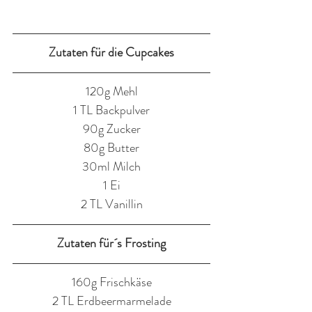
Zutaten für die Cupcakes
120g Mehl
1 TL Backpulver
90g Zucker
80g Butter
30ml Milch
1 Ei
2 TL Vanillin
Zutaten für´s Frosting
160g Frischkäse
2 TL Erdbeermarmelade