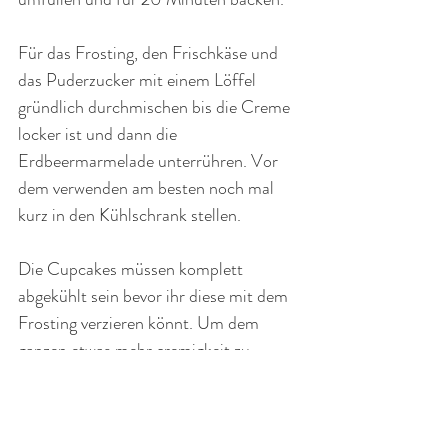
Für das Frosting, den Frischkäse und 
das Puderzucker mit einem Löffel 
gründlich durchmischen bis die Creme 
locker ist und dann die 
Erdbeermarmelade unterrühren. Vor 
dem verwenden am besten noch mal 
kurz in den Kühlschrank stellen.
Die Cupcakes müssen komplett 
abgekühlt sein bevor ihr diese mit dem 
Frosting verzieren könnt. Um dem 
ganzen etwas mehr cremigkeit zu 
verleihen habe ich in die Mitte 
des 
Küchleins, mit einem Apfelentkerner, 
eine Vertiefung ausgestochen und mit 