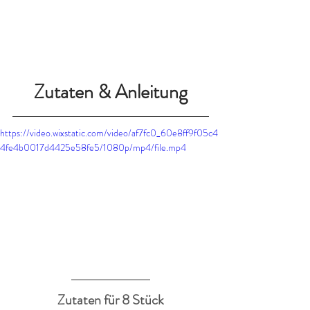
Zutaten & Anleitung
https://video.wixstatic.com/video/af7fc0_60e8ff9f05c4
4fe4b0017d4425e58fe5/1080p/mp4/file.mp4
​Zutaten für 8 Stück