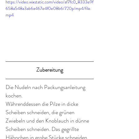
https://video.wixstatic.com/video/af7fc0_8333e9f
658a548a3ab6a467e4f0e08b6/720p/mp4/file.
mp4
Zubereitung
Die Nudeln nach Packungsanleitung 
kochen. 
Währenddessen die Pilze in dicke 
Scheiben schneiden, die grünen 
Zwiebeln und den Knoblauch in dünne 
Scheiben schneiden. Das gegrillte 
Hähnchen in grobe Stücke schneiden.